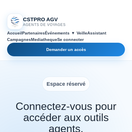
CSTPRO AGV
AGENTS DE VOYAGES
▾
Accueil
Partenaires
Événements
Veille
Assistant
Campagnes
Mediatheque
Se connecter
Demander un accès
Espace réservé
Connectez-vous pour
accéder aux outils
agents.