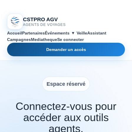
CSTPRO AGV
AGENTS DE VOYAGES
▾
Accueil
Partenaires
Événements
Veille
Assistant
Campagnes
Mediatheque
Se connecter
Demander un accès
Espace réservé
Connectez-vous pour
accéder aux outils
agents.