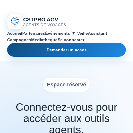
CSTPRO AGV
AGENTS DE VOYAGES
▾
Accueil
Partenaires
Événements
Veille
Assistant
Campagnes
Mediatheque
Se connecter
Demander un accès
Espace réservé
Connectez-vous pour
accéder aux outils
agents.