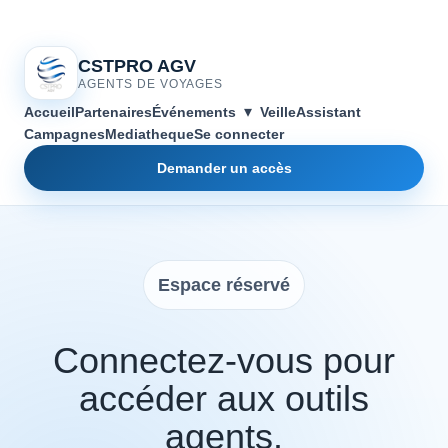
CSTPRO AGV
AGENTS DE VOYAGES
▾
Accueil
Partenaires
Événements
Veille
Assistant
Campagnes
Mediatheque
Se connecter
Demander un accès
Espace réservé
Connectez-vous pour
accéder aux outils
agents.