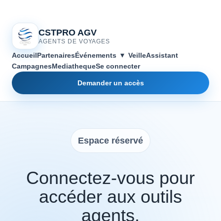
CSTPRO AGV
AGENTS DE VOYAGES
▾
Accueil
Partenaires
Événements
Veille
Assistant
Campagnes
Mediatheque
Se connecter
Demander un accès
Espace réservé
Connectez-vous pour
accéder aux outils
agents.