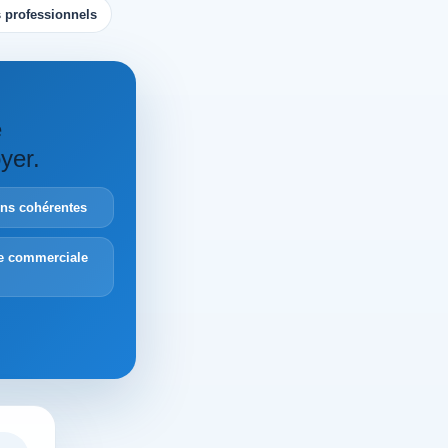
 professionnels
e
yer.
ions cohérentes
e commerciale