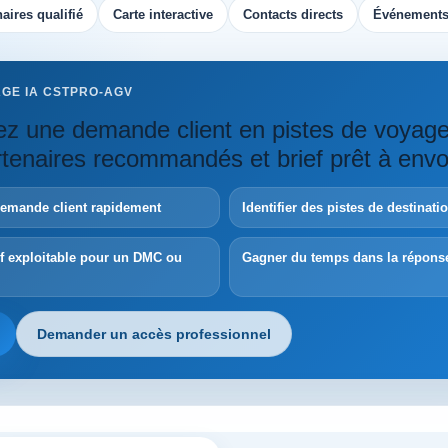
aires qualifié
Carte interactive
Contacts directs
Événements
AGE IA CSTPRO-AGV
z une demande client en pistes de voyag
artenaires recommandés et brief prêt à envo
demande client rapidement
Identifier des pistes de destinat
ef exploitable pour un DMC ou
Gagner du temps dans la répons
Demander un accès professionnel