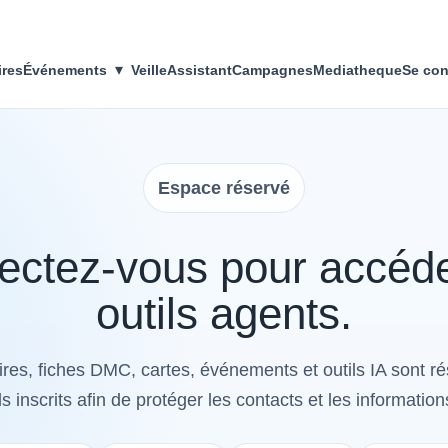
▾
ires
Événements
Veille
Assistant
Campagnes
Mediatheque
Se con
Espace réservé
ctez-vous pour accéd
outils agents.
res, fiches DMC, cartes, événements et outils IA sont r
s inscrits afin de protéger les contacts et les information