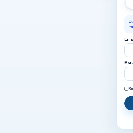
Ce
co
Emai
Mot 
Re