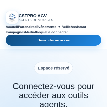
CSTPRO AGV
AGENTS DE VOYAGES
▾
Accueil
Partenaires
Événements
Veille
Assistant
Campagnes
Mediatheque
Se connecter
Demander un accès
Espace réservé
Connectez-vous pour
accéder aux outils
agents.