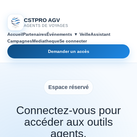
CSTPRO AGV
AGENTS DE VOYAGES
▾
Accueil
Partenaires
Événements
Veille
Assistant
Campagnes
Mediatheque
Se connecter
Demander un accès
Espace réservé
Connectez-vous pour
accéder aux outils
agents.