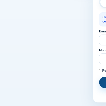
Ce
co
Emai
Mot 
Re