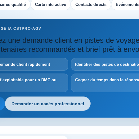
aires qualifié
Carte interactive
Contacts directs
Événements
AGE IA CSTPRO-AGV
z une demande client en pistes de voyag
artenaires recommandés et brief prêt à envo
demande client rapidement
Identifier des pistes de destinat
ef exploitable pour un DMC ou
Gagner du temps dans la répons
Demander un accès professionnel