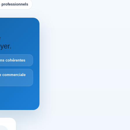
 professionnels
e
yer.
ions cohérentes
e commerciale