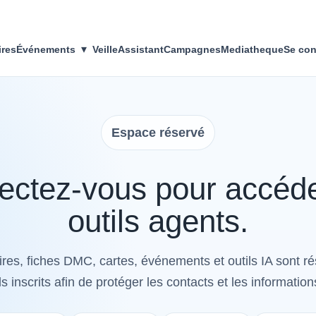
▾
ires
Événements
Veille
Assistant
Campagnes
Mediatheque
Se con
Espace réservé
ctez-vous pour accéd
outils agents.
res, fiches DMC, cartes, événements et outils IA sont r
s inscrits afin de protéger les contacts et les information