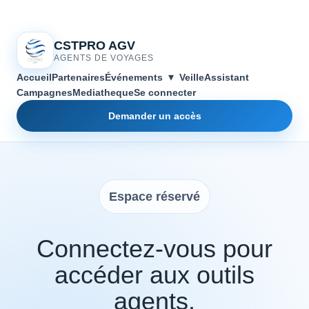
CSTPRO AGV
AGENTS DE VOYAGES
▾
Accueil
Partenaires
Événements
Veille
Assistant
Campagnes
Mediatheque
Se connecter
Demander un accès
Espace réservé
Connectez-vous pour
accéder aux outils
agents.