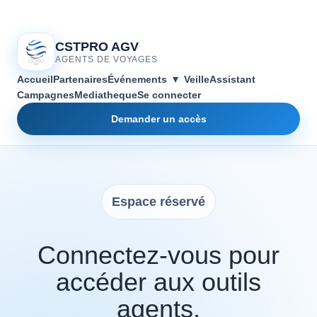
CSTPRO AGV
AGENTS DE VOYAGES
▾
Accueil
Partenaires
Événements
Veille
Assistant
Campagnes
Mediatheque
Se connecter
Demander un accès
Espace réservé
Connectez-vous pour
accéder aux outils
agents.