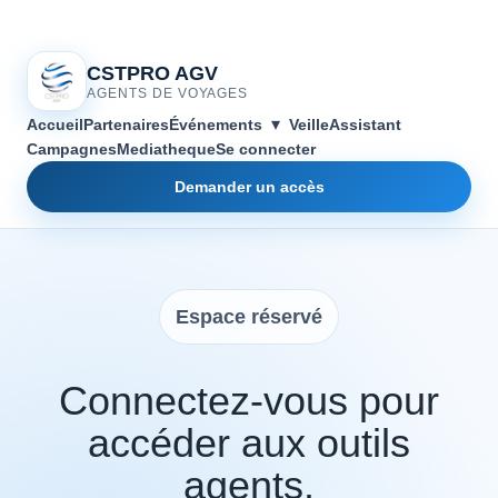
CSTPRO AGV
AGENTS DE VOYAGES
▾
Accueil
Partenaires
Événements
Veille
Assistant
Campagnes
Mediatheque
Se connecter
Demander un accès
Espace réservé
Connectez-vous pour
accéder aux outils
agents.