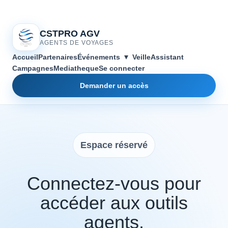
CSTPRO AGV
AGENTS DE VOYAGES
▾
Accueil
Partenaires
Événements
Veille
Assistant
Campagnes
Mediatheque
Se connecter
Demander un accès
Espace réservé
Connectez-vous pour
accéder aux outils
agents.