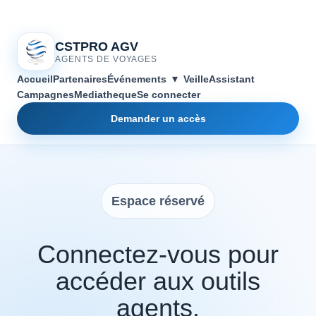
CSTPRO AGV
AGENTS DE VOYAGES
▾
Accueil
Partenaires
Événements
Veille
Assistant
Campagnes
Mediatheque
Se connecter
Demander un accès
Espace réservé
Connectez-vous pour
accéder aux outils
agents.