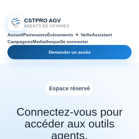
CSTPRO AGV
AGENTS DE VOYAGES
▾
Accueil
Partenaires
Événements
Veille
Assistant
Campagnes
Mediatheque
Se connecter
Demander un accès
Espace réservé
Connectez-vous pour
accéder aux outils
agents.