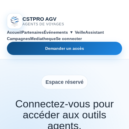
CSTPRO AGV
AGENTS DE VOYAGES
▾
Accueil
Partenaires
Événements
Veille
Assistant
Campagnes
Mediatheque
Se connecter
Demander un accès
Espace réservé
Connectez-vous pour
accéder aux outils
agents.