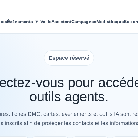
▾
ires
Événements
Veille
Assistant
Campagnes
Mediatheque
Se con
Espace réservé
ctez-vous pour accéd
outils agents.
res, fiches DMC, cartes, événements et outils IA sont r
s inscrits afin de protéger les contacts et les information