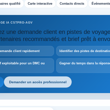
aires qualifié
Carte interactive
Contacts directs
Événements
AGE IA CSTPRO-AGV
z une demande client en pistes de voyag
artenaires recommandés et brief prêt à envo
demande client rapidement
Identifier des pistes de destinat
ef exploitable pour un DMC ou
Gagner du temps dans la répons
Demander un accès professionnel