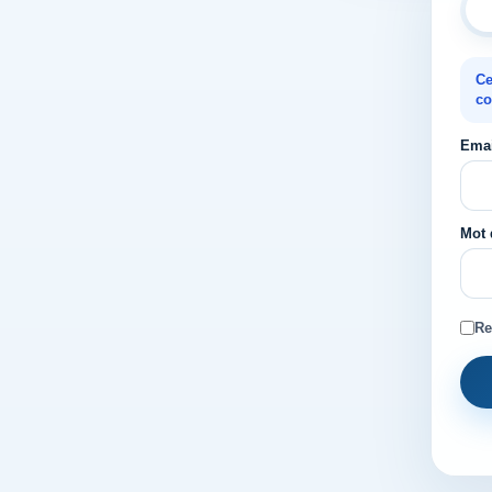
Ce
co
Emai
Mot 
Re