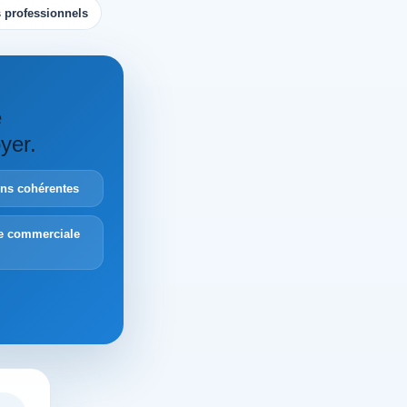
 professionnels
e
yer.
ions cohérentes
e commerciale