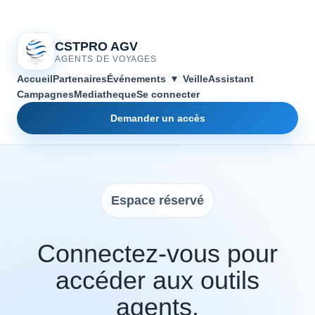
CSTPRO AGV
AGENTS DE VOYAGES
▾
Accueil
Partenaires
Événements
Veille
Assistant
Campagnes
Mediatheque
Se connecter
Demander un accès
Espace réservé
Connectez-vous pour
accéder aux outils
agents.