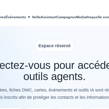
▾
ires
Événements
Veille
Assistant
Campagnes
Mediatheque
Se con
Espace réservé
ctez-vous pour accéd
outils agents.
res, fiches DMC, cartes, événements et outils IA sont r
s inscrits afin de protéger les contacts et les information