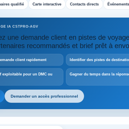
aires qualifié
Carte interactive
Contacts directs
Événements
AGE IA CSTPRO-AGV
z une demande client en pistes de voyag
artenaires recommandés et brief prêt à envo
demande client rapidement
Identifier des pistes de destinat
ef exploitable pour un DMC ou
Gagner du temps dans la répons
Demander un accès professionnel