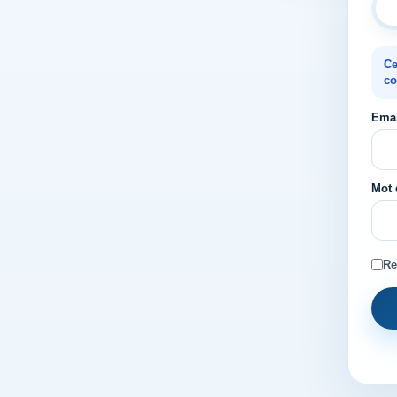
Ce
co
Emai
Mot 
Re