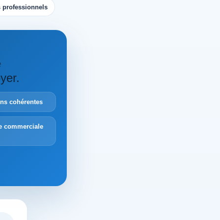
 professionnels
e
yer.
ions cohérentes
e commerciale