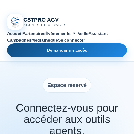
CSTPRO AGV
AGENTS DE VOYAGES
▾
Accueil
Partenaires
Événements
Veille
Assistant
Campagnes
Mediatheque
Se connecter
Demander un accès
Espace réservé
Connectez-vous pour
accéder aux outils
agents.