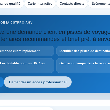
aires qualifié
Carte interactive
Contacts directs
Événements
AGE IA CSTPRO-AGV
z une demande client en pistes de voyag
artenaires recommandés et brief prêt à envo
demande client rapidement
Identifier des pistes de destinat
ef exploitable pour un DMC ou
Gagner du temps dans la répons
Demander un accès professionnel