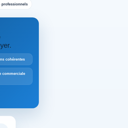
 professionnels
e
yer.
ions cohérentes
e commerciale