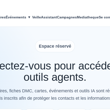
▾
ires
Événements
Veille
Assistant
Campagnes
Mediatheque
Se con
Espace réservé
ctez-vous pour accéd
outils agents.
res, fiches DMC, cartes, événements et outils IA sont r
s inscrits afin de protéger les contacts et les information