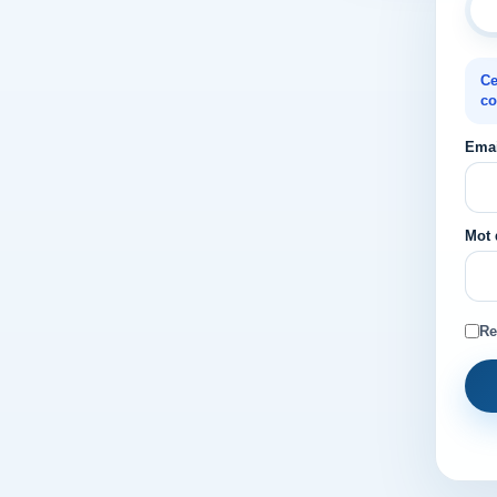
Ce
co
Emai
Mot 
Re