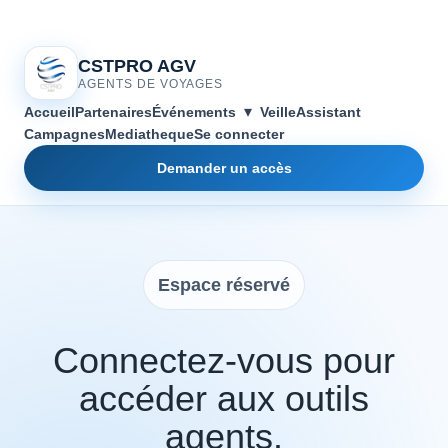
CSTPRO AGV
AGENTS DE VOYAGES
▾
Accueil
Partenaires
Événements
Veille
Assistant
Campagnes
Mediatheque
Se connecter
Demander un accès
Espace réservé
Connectez-vous pour
accéder aux outils
agents.