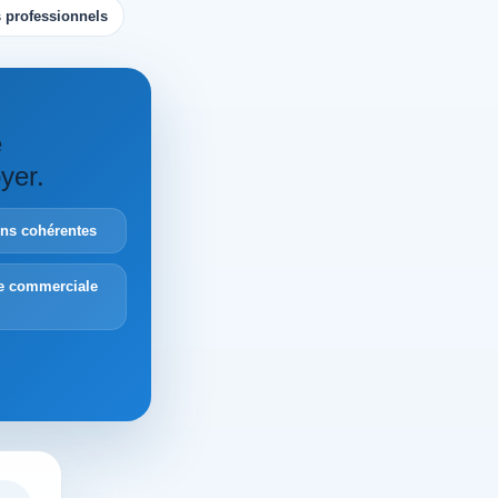
 professionnels
e
yer.
ions cohérentes
e commerciale