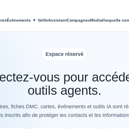
▾
ires
Événements
Veille
Assistant
Campagnes
Mediatheque
Se con
Espace réservé
ctez-vous pour accéd
outils agents.
res, fiches DMC, cartes, événements et outils IA sont r
s inscrits afin de protéger les contacts et les information