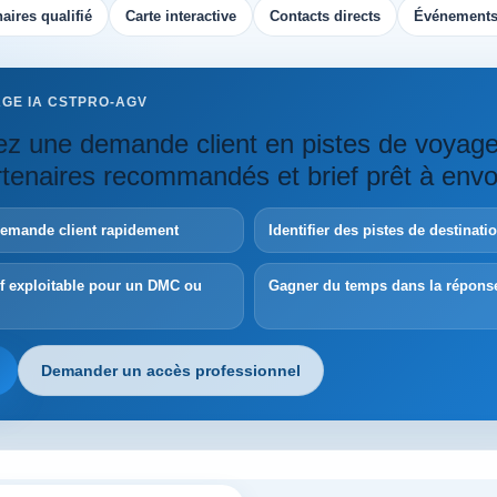
aires qualifié
Carte interactive
Contacts directs
Événements
AGE IA CSTPRO-AGV
z une demande client en pistes de voyag
artenaires recommandés et brief prêt à envo
demande client rapidement
Identifier des pistes de destinat
ef exploitable pour un DMC ou
Gagner du temps dans la répons
Demander un accès professionnel