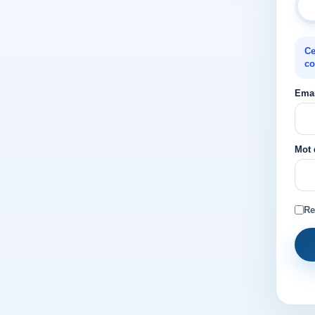
Ce
co
Emai
Mot 
Re