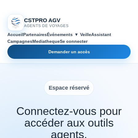
CSTPRO AGV
AGENTS DE VOYAGES
▾
Accueil
Partenaires
Événements
Veille
Assistant
Campagnes
Mediatheque
Se connecter
Demander un accès
Espace réservé
Connectez-vous pour
accéder aux outils
agents.