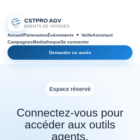
CSTPRO AGV
AGENTS DE VOYAGES
▾
Accueil
Partenaires
Événements
Veille
Assistant
Campagnes
Mediatheque
Se connecter
Demander un accès
Espace réservé
Connectez-vous pour
accéder aux outils
agents.