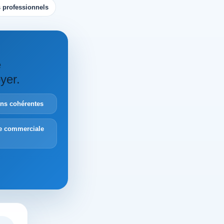
 professionnels
e
yer.
ions cohérentes
e commerciale