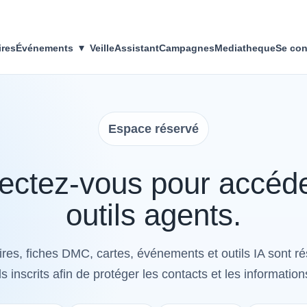
▾
ires
Événements
Veille
Assistant
Campagnes
Mediatheque
Se con
Espace réservé
ctez-vous pour accéd
outils agents.
res, fiches DMC, cartes, événements et outils IA sont r
s inscrits afin de protéger les contacts et les information