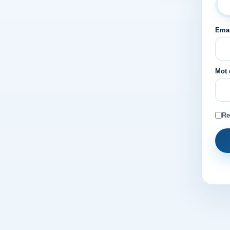
Emai
Mot 
Re