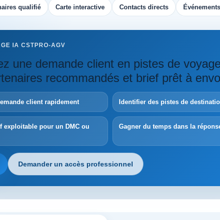
aires qualifié
Carte interactive
Contacts directs
Événements
AGE IA CSTPRO-AGV
z une demande client en pistes de voyag
artenaires recommandés et brief prêt à envo
demande client rapidement
Identifier des pistes de destinat
ef exploitable pour un DMC ou
Gagner du temps dans la répons
Demander un accès professionnel