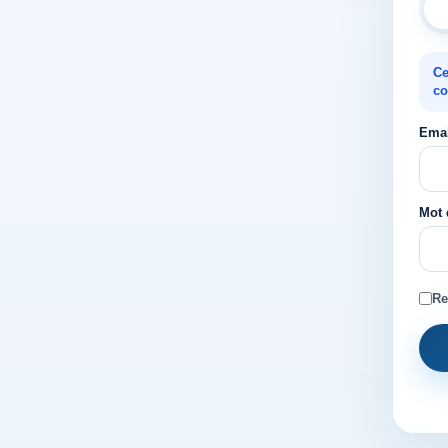
Ce
co
Emai
Mot 
Re