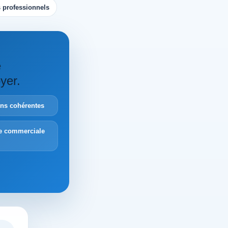
 professionnels
e
yer.
ions cohérentes
e commerciale