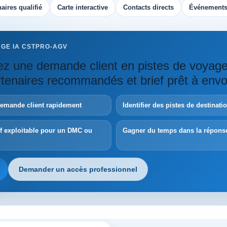
aires qualifié
Carte interactive
Contacts directs
Événements
AGE IA CSTPRO-AGV
z une demande client en pistes de voyag
artenaires recommandés et brief prêt à envo
demande client rapidement
Identifier des pistes de destinat
ef exploitable pour un DMC ou
Gagner du temps dans la répons
Demander un accès professionnel