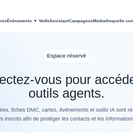
▾
ires
Événements
Veille
Assistant
Campagnes
Mediatheque
Se con
Espace réservé
ctez-vous pour accéd
outils agents.
res, fiches DMC, cartes, événements et outils IA sont r
s inscrits afin de protéger les contacts et les information