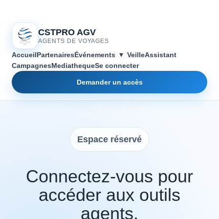
CSTPRO AGV
AGENTS DE VOYAGES
▾
Accueil
Partenaires
Événements
Veille
Assistant
Campagnes
Mediatheque
Se connecter
Demander un accès
Espace réservé
Connectez-vous pour
accéder aux outils
agents.